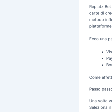
Replatz Bet 
carte di cre
metodo influ
piattaforme 
Ecco una pa
Vi
Pay
Bon
Come effettu
Passo passo 
Una volta ve
Seleziona i