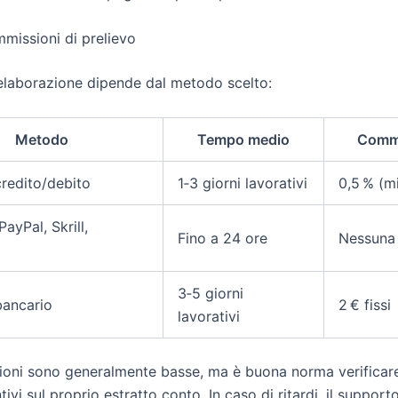
missioni di prelievo
 elaborazione dipende dal metodo scelto:
Metodo
Tempo medio
Commi
credito/debito
1‑3 giorni lavorativi
0,5 % (m
PayPal, Skrill,
Fino a 24 ore
Nessuna
3‑5 giorni
bancario
2 € fissi
lavorativi
oni sono generalmente basse, ma è buona norma verificare
tivi sul proprio estratto conto. In caso di ritardi, il supporto