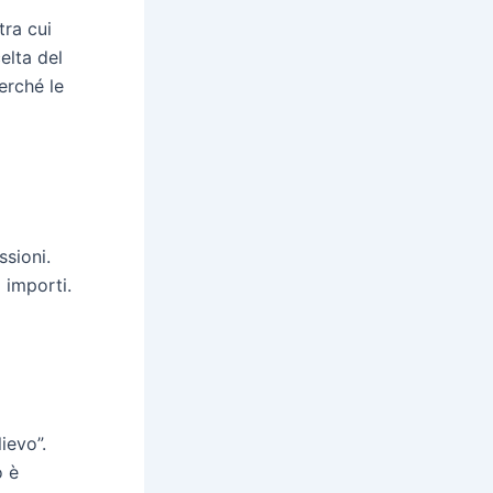
tra cui
elta del
erché le
ssioni.
 importi.
ievo”.
o è