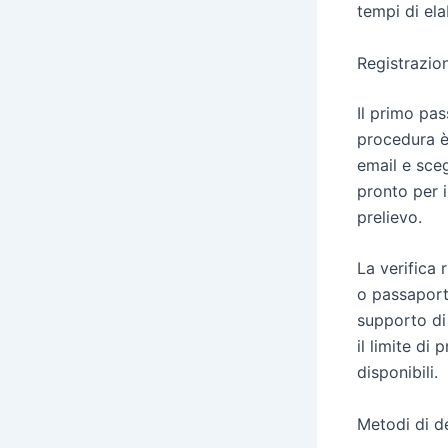
tempi di ela
Registrazion
Il primo pa
procedura è
email e sce
pronto per i
prelievo.
La verifica 
o passaporto
supporto di
il limite di
disponibili.
Metodi di d