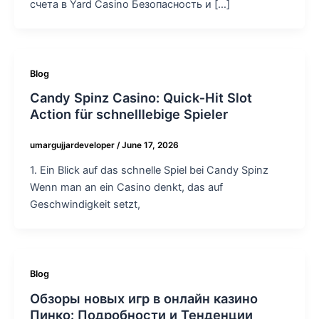
счета в Yard Casino Безопасность и […]
Blog
Candy Spinz Casino: Quick‑Hit Slot
Action für schnelllebige Spieler
umargujjardeveloper
/
June 17, 2026
1. Ein Blick auf das schnelle Spiel bei Candy Spinz
Wenn man an ein Casino denkt, das auf
Geschwindigkeit setzt,
Blog
Обзоры новых игр в онлайн казино
Пинко: Подробности и Тенденции