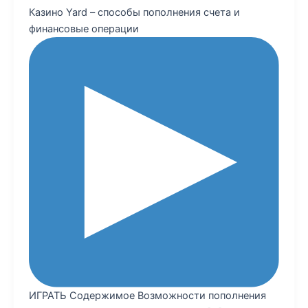
Казино Yard – способы пополнения счета и
финансовые операции
ИГРАТЬ Содержимое Возможности пополнения