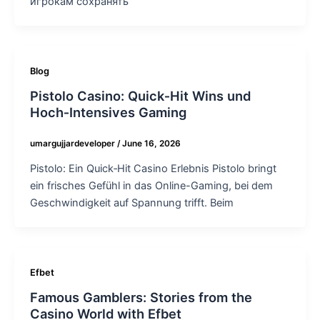
игрокам сохранять
Blog
Pistolo Casino: Quick‑Hit Wins und
Hoch‑Intensives Gaming
umargujjardeveloper
/
June 16, 2026
Pistolo: Ein Quick‑Hit Casino Erlebnis Pistolo bringt
ein frisches Gefühl in das Online-Gaming, bei dem
Geschwindigkeit auf Spannung trifft. Beim
Efbet
Famous Gamblers: Stories from the
Casino World with Efbet