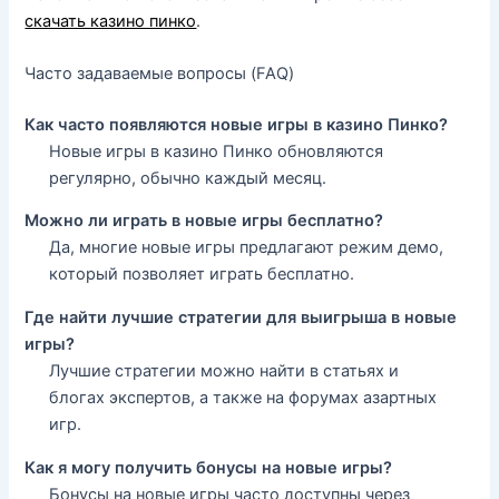
скачать казино пинко
.
Часто задаваемые вопросы (FAQ)
Как часто появляются новые игры в казино Пинко?
Новые игры в казино Пинко обновляются
регулярно, обычно каждый месяц.
Можно ли играть в новые игры бесплатно?
Да, многие новые игры предлагают режим демо,
который позволяет играть бесплатно.
Где найти лучшие стратегии для выигрыша в новые
игры?
Лучшие стратегии можно найти в статьях и
блогах экспертов, а также на форумах азартных
игр.
Как я могу получить бонусы на новые игры?
Бонусы на новые игры часто доступны через