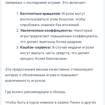
связанных с последними играми. Это включает:
Бесплатные вращения:
Игроки могут
воспользоваться этим бонусом, чтобы
опробовать новинки без вложений.
Увеличенные коэффициенты:
Некоторые
игры предлагают повышенные коэффициенты,
что делает выигрыш более щедрым.
Кэшбэк-сервисы:
В случае неудачи игроки
могут вернуть часть средств, что делает
процесс более безопасным.
Эти предложения весьма качественно стимулируют
интерес к обновленным играм и повышают
вовлеченность игроков.
Где искать рекомендации и обзоры
Чтобы быть в курсе новинок в казино Пинко и других