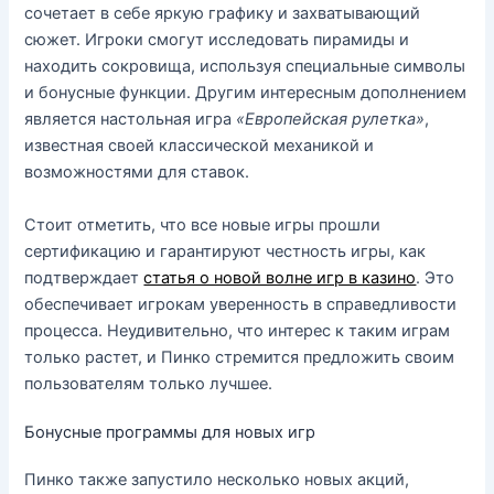
сочетает в себе яркую графику и захватывающий
сюжет. Игроки смогут исследовать пирамиды и
находить сокровища, используя специальные символы
и бонусные функции. Другим интересным дополнением
является настольная игра
«Европейская рулетка»
,
известная своей классической механикой и
возможностями для ставок.
Стоит отметить, что все новые игры прошли
сертификацию и гарантируют честность игры, как
подтверждает
статья о новой волне игр в казино
. Это
обеспечивает игрокам уверенность в справедливости
процесса. Неудивительно, что интерес к таким играм
только растет, и Пинко стремится предложить своим
пользователям только лучшее.
Бонусные программы для новых игр
Пинко также запустило несколько новых акций,