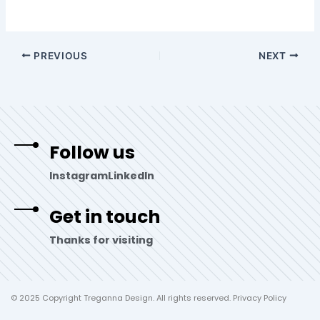
PREVIOUS
NEXT
Follow us
Instagram
LinkedIn
Get in touch
Thanks for visiting
© 2025 Copyright Treganna Design. All rights reserved. Privacy Policy