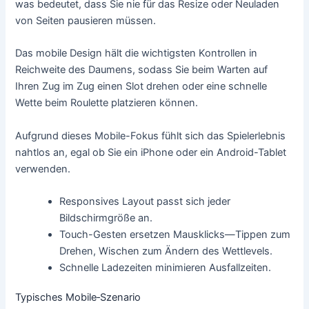
was bedeutet, dass Sie nie für das Resize oder Neuladen
von Seiten pausieren müssen.
Das mobile Design hält die wichtigsten Kontrollen in
Reichweite des Daumens, sodass Sie beim Warten auf
Ihren Zug im Zug einen Slot drehen oder eine schnelle
Wette beim Roulette platzieren können.
Aufgrund dieses Mobile-Fokus fühlt sich das Spielerlebnis
nahtlos an, egal ob Sie ein iPhone oder ein Android-Tablet
verwenden.
Responsives Layout passt sich jeder
Bildschirmgröße an.
Touch-Gesten ersetzen Mausklicks—Tippen zum
Drehen, Wischen zum Ändern des Wettlevels.
Schnelle Ladezeiten minimieren Ausfallzeiten.
Typisches Mobile‑Szenario