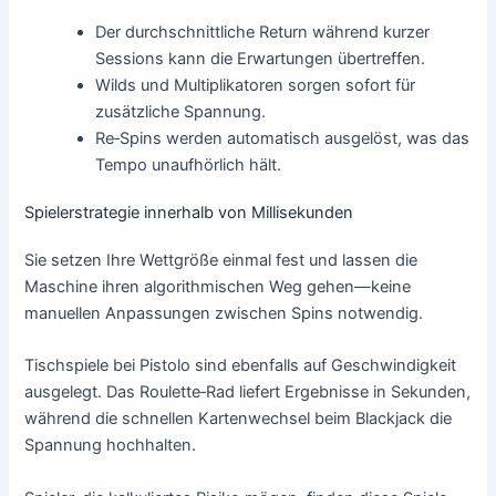
Der durchschnittliche Return während kurzer
Sessions kann die Erwartungen übertreffen.
Wilds und Multiplikatoren sorgen sofort für
zusätzliche Spannung.
Re‑Spins werden automatisch ausgelöst, was das
Tempo unaufhörlich hält.
Spielerstrategie innerhalb von Millisekunden
Sie setzen Ihre Wettgröße einmal fest und lassen die
Maschine ihren algorithmischen Weg gehen—keine
manuellen Anpassungen zwischen Spins notwendig.
Tischspiele bei Pistolo sind ebenfalls auf Geschwindigkeit
ausgelegt. Das Roulette‑Rad liefert Ergebnisse in Sekunden,
während die schnellen Kartenwechsel beim Blackjack die
Spannung hochhalten.