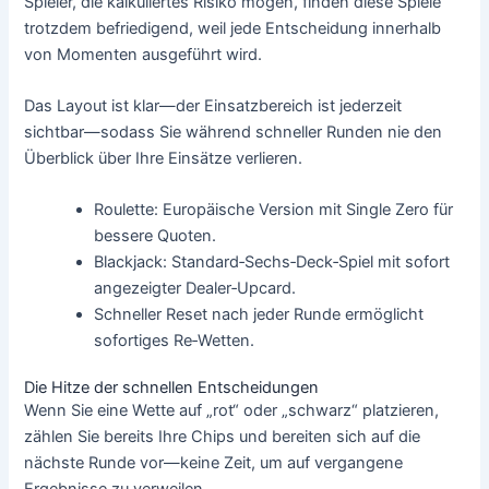
Spieler, die kalkuliertes Risiko mögen, finden diese Spiele
trotzdem befriedigend, weil jede Entscheidung innerhalb
von Momenten ausgeführt wird.
Das Layout ist klar—der Einsatzbereich ist jederzeit
sichtbar—sodass Sie während schneller Runden nie den
Überblick über Ihre Einsätze verlieren.
Roulette: Europäische Version mit Single Zero für
bessere Quoten.
Blackjack: Standard‑Sechs‑Deck‑Spiel mit sofort
angezeigter Dealer‑Upcard.
Schneller Reset nach jeder Runde ermöglicht
sofortiges Re‑Wetten.
Die Hitze der schnellen Entscheidungen
Wenn Sie eine Wette auf „rot“ oder „schwarz“ platzieren,
zählen Sie bereits Ihre Chips und bereiten sich auf die
nächste Runde vor—keine Zeit, um auf vergangene