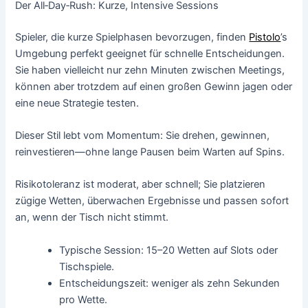
Der All‑Day‑Rush: Kurze, Intensive Sessions
Spieler, die kurze Spielphasen bevorzugen, finden
Pistolo
’s
Umgebung perfekt geeignet für schnelle Entscheidungen.
Sie haben vielleicht nur zehn Minuten zwischen Meetings,
können aber trotzdem auf einen großen Gewinn jagen oder
eine neue Strategie testen.
Dieser Stil lebt vom Momentum: Sie drehen, gewinnen,
reinvestieren—ohne lange Pausen beim Warten auf Spins.
Risikotoleranz ist moderat, aber schnell; Sie platzieren
zügige Wetten, überwachen Ergebnisse und passen sofort
an, wenn der Tisch nicht stimmt.
Typische Session: 15–20 Wetten auf Slots oder
Tischspiele.
Entscheidungszeit: weniger als zehn Sekunden
pro Wette.