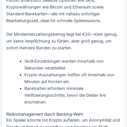
Pistolo unterstützt beliebte Optionen wie Skrill,
Kryptowährungen wie Bitcoin und Ethereum sowie
Standard‑Bankkarten—alle mit nahezu sofortiger
Bearbeitungszeit, ideal für schnelle Spielsessions.
Der Mindesteinzahlungsbetrag liegt bei €20—klein genug,
um keine Verpflichtung zu fühlen, aber groß genug, um
sofort mehrere Runden zu starten.
Skrill‑Einzahlungen werden innerhalb von
Sekunden verarbeitet.
Krypto‑Auszahlungen treffen oft innerhalb von
Minuten auf Konten ein.
Bankkarten erfordern minimale
Verifizierungsschritte, bevor die Gelder live
erscheinen.
Risikomanagement durch Banking‑Wahl
Ein Spieler könnte mit Krypto aufladen, um Anonymität und
Geschwindigkeit zu genießen, und Gewinne via Skrill