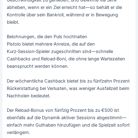
abheben, wenn er ein Ziel erreicht hat—so behält er die
Kontrolle über sein Bankroll, während er in Bewegung
bleibt.
Belohnungen, die den Puls hochhalten
Pistolo bietet mehrere Anreize, die auf den
Kurz‑Session‑Spieler zugeschnitten sind—schnelle
Cashbacks und Reload‑Boni, die ohne lange Wartezeiten
beansprucht werden können.
Der wöchentliche Cashback bietet bis zu fünfzehn Prozent
Rückerstattung bei Verlusten, was weniger Ausfallzeit beim
Nachholen bedeutet.
Der Reload‑Bonus von fünfzig Prozent bis zu €500 ist
ebenfalls auf die Dynamik aktiver Sessions abgestimmt—
einfach mehr Guthaben hinzufügen und die Spielzeit sofort
verlängern.