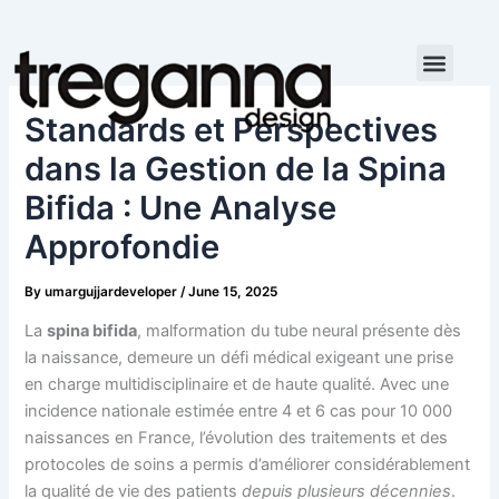
Skip
to
content
Standards et Perspectives
dans la Gestion de la Spina
Bifida : Une Analyse
Approfondie
By
umargujjardeveloper
/
June 15, 2025
La
spina bifida
, malformation du tube neural présente dès
la naissance, demeure un défi médical exigeant une prise
en charge multidisciplinaire et de haute qualité. Avec une
incidence nationale estimée entre 4 et 6 cas pour 10 000
naissances en France, l’évolution des traitements et des
protocoles de soins a permis d’améliorer considérablement
la qualité de vie des patients
depuis plusieurs décennies
.