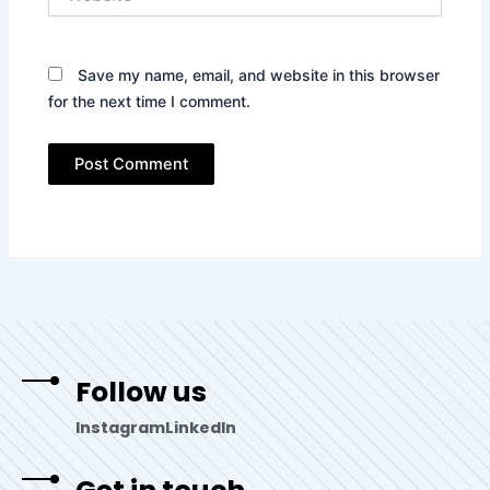
Save my name, email, and website in this browser
for the next time I comment.
Follow us
Instagram
LinkedIn