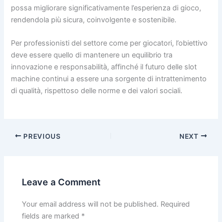
possa migliorare significativamente l’esperienza di gioco,
rendendola più sicura, coinvolgente e sostenibile.
Per professionisti del settore come per giocatori, l’obiettivo
deve essere quello di mantenere un equilibrio tra
innovazione e responsabilità, affinché il futuro delle slot
machine continui a essere una sorgente di intrattenimento
di qualità, rispettoso delle norme e dei valori sociali.
PREVIOUS
NEXT
Leave a Comment
Your email address will not be published.
Required
fields are marked
*