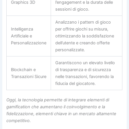
Graphics 3D
l’engagement e la durata delle
sessioni di gioco.
Analizzano i pattern di gioco
Intelligenza
per offrire giochi su misura,
Artificiale e
ottimizzando la soddisfazione
Personalizzazione
dell’utente e creando offerte
personalizzate.
Garantiscono un elevato livello
Blockchain e
di trasparenza e di sicurezza
Transazioni Sicure
nelle transazioni, favorendo la
fiducia del giocatore.
Oggi, la tecnologia permette di integrare elementi di
gamification che aumentano il coinvolgimento e la
fidelizzazione, elementi chiave in un mercato altamente
competitivo.