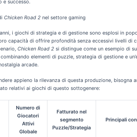
o e successo.
di
Chicken Road 2
nel settore gaming
 anni, i giochi di strategia e di gestione sono esplosi in popo
loro capacità di offrire profondità senza eccessivi livelli di 
cenario,
Chicken Road 2
si distingue come un esempio di s
 combinando elementi di puzzle, strategia di gestione e un’
nostalgia arcade.
dere appieno la rilevanza di questa produzione, bisogna an
ato relativi ai giochi di questo sottogenere:
Numero di
Fatturato nel
Giocatori
segmento
Principali co
Attivi
Puzzle/Strategia
Globale