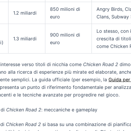
850 milioni di
Angry Birds, Cl
1.2 miliardi
euro
Clans, Subway 
Lo stesso, con i
900 milioni di
1.3 miliardi
crescita di titol
i)
euro
come Chicken 
 interesse verso titoli di nicchia come
Chicken Road 2
dimos
ano alla ricerca di esperienze più mirate ed elaborate, anch
nte semplici. La guida ufficiale (per esempio, la
Guida per
ppresenta un punto di riferimento fondamentale per analizza
ncenti e le tecniche avanzate per progredire nel gioco.
 di
Chicken Road 2
: meccaniche e gameplay
 di
Chicken Road 2
si basa su una combinazione di pianific