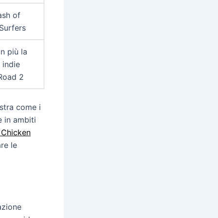
ash of
Surfers
n più la
i indie
Road 2
tra come i
e in ambiti
 Chicken
re le
azione