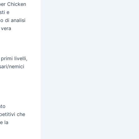
 per Chicken
ti e
to di analisi
 vera
rimi livelli,
sari/nemici
nto
etitivi che
e la