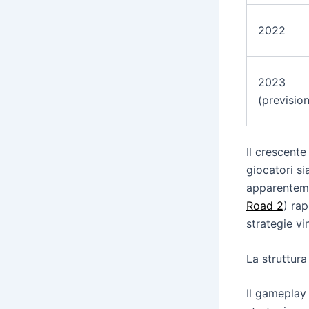
2022
2023
(prevision
Il crescente
giocatori si
apparenteme
Road 2
) ra
strategie vi
La struttura
Il gameplay