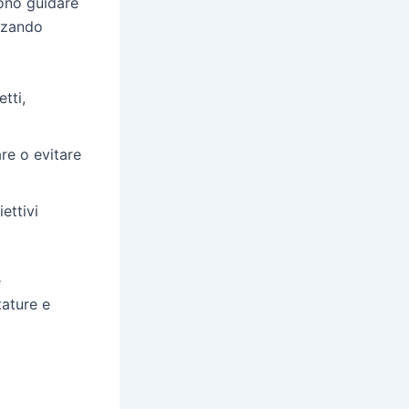
vono guidare
izzando
tti,
re o evitare
ettivi
e
tature e