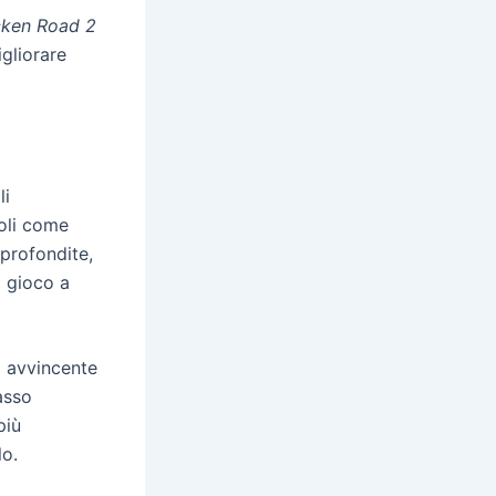
cken Road 2
igliorare
li
toli come
pprofondite,
i gioco a
a avvincente
asso
più
lo.