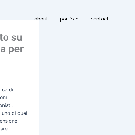
about
portfolio
contact
to su
a per
rca di
ioni
nisti.
a uno di quei
rensione
zare