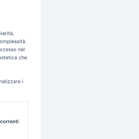
larità,
complessità.
uccesso nel
estetica che
alizzare i
ncorrenti