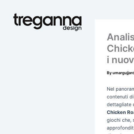
Skip
to
content
Anali
Chick
i nuov
By
umargujjar
Nel panorama
contenuti di
dettagliate 
Chicken Ro
giochi che,
approfondit