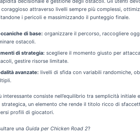
rapidità decisionale e gestione degli ostacoli. Gli utenti de
o coraggioso attraverso livelli sempre più complessi, ottim
itandone i pericoli e massimizzando il punteggio finale.
ccaniche di base:
organizzare il percorso, raccogliere ogge
minare ostacoli.
menti di strategia:
scegliere il momento giusto per attacca
acoli, gestire risorse limitate.
dalità avanzate:
livelli di sfida con variabili randomiche, obi
tipli.
ù interessante consiste nell’equilibrio tra semplicità initiale 
strategica, un elemento che rende il titolo ricco di sfaccet
rsi profili di giocatori.
ultare una
Guida per Chicken Road 2
?