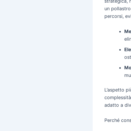
strategica, 
un pollastr
percorsi, ev
Me
eli
Ele
ost
Mo
mul
L’aspetto pi
complessità 
adatto a dive
Perché cons