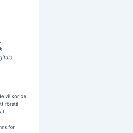
,
Ck
itala
de villkor de
tt förstå
rat
t
nns för