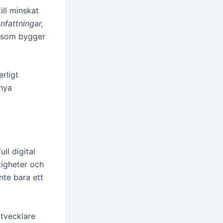
ill minskat
fattningar,
t som bygger
erligt
 nya
ll digital
tigheter och
nte bara ett
tvecklare