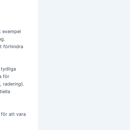
t exempel
ng.
t förhindra
 tydliga
a för
t, radering
).
iella
för att vara