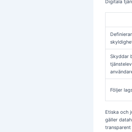
Digitala tjä
Definierar
skyldighe
Skyddar 
tjänstele
användar
Följer lag
Etiska och j
gäller data
transparen