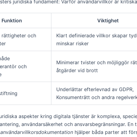
nsters juridiska fundament: Varför användarvillkor är kritisk
Funktion
Viktighet
 rättigheter och
Klart definierade villkor skapar ty
ter
minskar risker
både
Minimerar tvister och möjliggör rät
verantör och
åtgärder vid brott
e
Underlättar efterlevnad av GDPR,
stiftning
Konsumenträtt och andra regelver
uridiska aspekter kring digitala tjänster är komplexa, specie
hantering, användarsäkerhet och ansvarsbegränsningar. En t
t
användarvillkorsdokumentation
hjälper båda parter att för