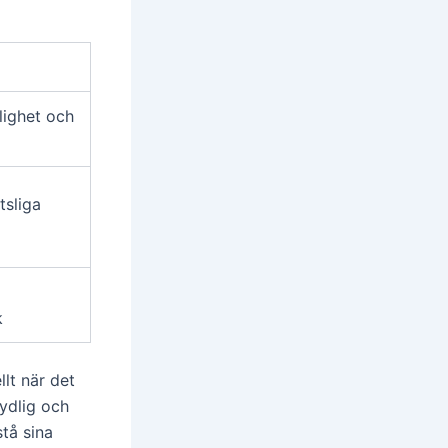
a
dlighet och
tsliga
k
llt när det
ydlig och
stå sina