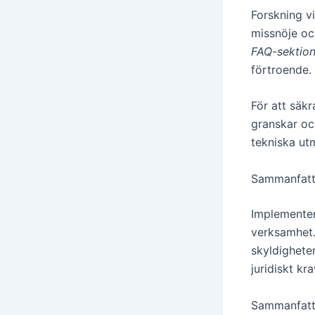
Forskning vi
missnöje o
FAQ-sektion
förtroende.
För att säkr
granskar oc
tekniska ut
Sammanfattan
Implementeri
verksamhet.
skyldigheter
juridiskt kr
Sammanfattn