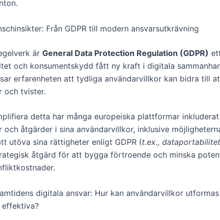
nton.
nschinsikter: Från GDPR till modern ansvarsutkrävning
egelverk är
General Data Protection Regulation (GDPR)
et
litet och konsumentskydd fått ny kraft i digitala sammanha
sar erfarenheten att tydliga användarvillkor kan bidra till at
 och tvister.
mplifiera detta har många europeiska plattformar inkluderat
r och åtgärder i sina användarvillkor, inklusive möjlighetern
tt utöva sina rättigheter enligt GDPR (
t.ex., dataportabilite
trategisk åtgärd för att bygga förtroende och minska potent
nfliktkostnader.
amtidens digitala ansvar: Hur kan användarvillkor utformas 
 effektiva?