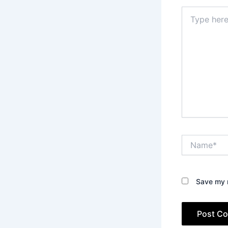
Type
here..
Name*
Save my n