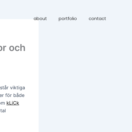
about
portfolio
contact
or och
står viktiga
ter för både
som
kLiCk
tal