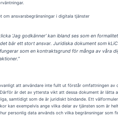
örväntningar.
 om ansvarsbegränsningar i digitala tjänster
 klicka ‘Jag godkänner’ kan ibland ses som en formalitet
det bär ett stort ansvar. Juridiska dokument som kLi
fungerar som en kontraktsgrund för många av våra dig
aktioner.”
ovanligt att användare inte fullt ut förstår omfattningen av 
Därför är det av yttersta vikt att dessa dokument är lätta a
liga, samtidigt som de är juridiskt bindande. Ett välformule
lkor kan exempelvis ange vilka delar av tjänsten som är hel
, hur personlig data används och vilka begränsningar som fi