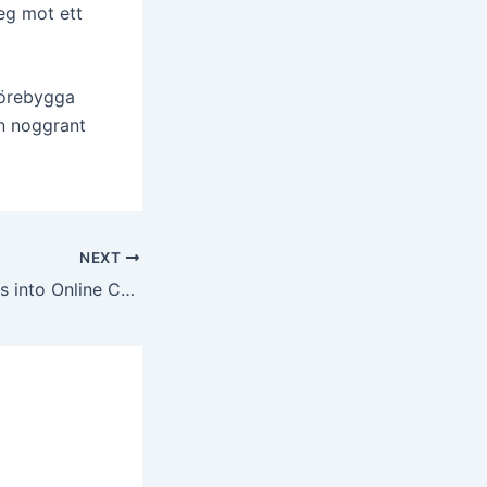
teg mot ett
förebygga
en noggrant
NEXT
Discerning Insights into Online Casino Game Dynamics: A Deep Dive intoGame Info