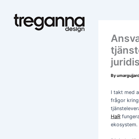
Skip
to
content
Ansvar
tjänst
juridi
By
umargujjar
I takt med a
frågor kring
tjänsteleve
HaR
fungera
ekosystem.