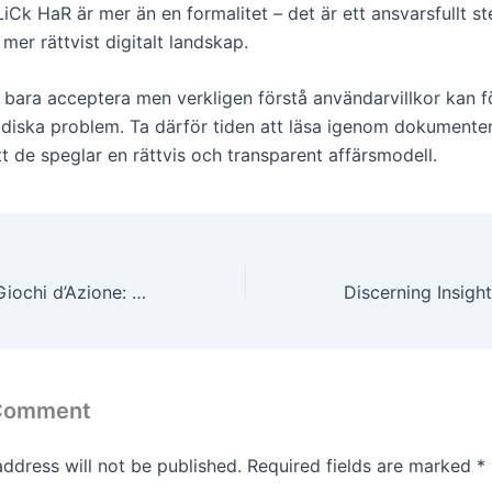
 kLiCk HaR är mer än en formalitet – det är ett ansvarsfullt s
mer rättvist digitalt landskap.
e bara acceptera men verkligen förstå användarvillkor kan 
ridiska problem. Ta därför tiden att läsa igenom dokument
att de speglar en rättvis och transparent affärsmodell.
Innovazione nei Giochi d’Azione: La Rivoluzione del Gaming senza Frontiere
 Comment
address will not be published.
Required fields are marked
*