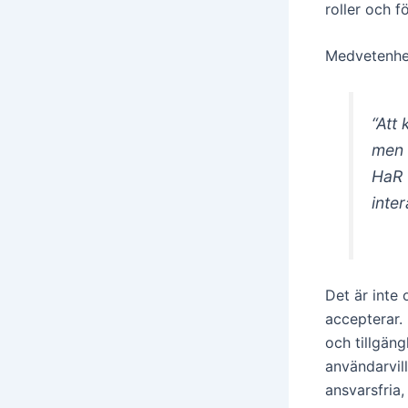
roller och f
Medvetenhet
“Att
men 
HaR 
inter
Det är inte 
accepterar. 
och tillgäng
användarvil
ansvarsfria