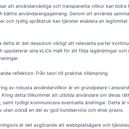
sar att användarvänliga och transparenta villkor kan bidra t
ch bättre användarengagemang. Genom att använda
samman
er
och tydlig språkbruk kan tjänster etablera en legitimite
a detta är det dessutom viktigt att relevanta parter kontinu
h uppdaterar sina kLiCk HaR för att följa lagändringar och
maningar.
de reflektion: Från teori till praktisk tillämpning
ng av robusta användarvillkor är en grundpelare i ansvarsfu
 Kring detta tillkommer att utbilda användare om deras rät
, samt tydligt kommunicera eventuella ändringar. Detta är i
av utan också en del av god kundservice och etisk praxis.
ingsvis är det avgörande att webbplatsägare och tjänsteu