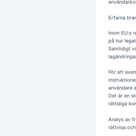
användarko
Erfarna bra
Inom EU:s r
på hur lega
Samtidigt vi
lagändringar
För att exe
instruktione
användare a
Det är en s
rättsliga ko
Analys av fr
rättvisa och