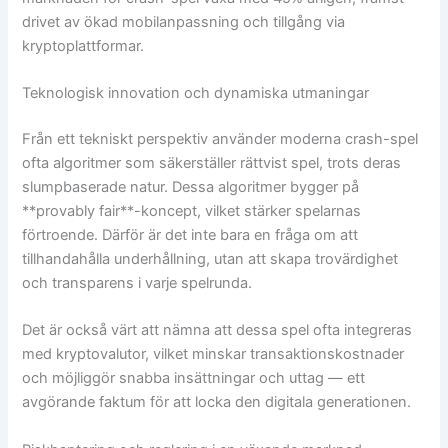
drivet av ökad mobilanpassning och tillgång via
kryptoplattformar.
Teknologisk innovation och dynamiska utmaningar
Från ett tekniskt perspektiv använder moderna crash-spel
ofta algoritmer som säkerställer rättvist spel, trots deras
slumpbaserade natur. Dessa algoritmer bygger på
**provably fair**-koncept, vilket stärker spelarnas
förtroende. Därför är det inte bara en fråga om att
tillhandahålla underhållning, utan att skapa trovärdighet
och transparens i varje spelrunda.
Det är också värt att nämna att dessa spel ofta integreras
med kryptovalutor, vilket minskar transaktionskostnader
och möjliggör snabba insättningar och uttag — ett
avgörande faktum för att locka den digitala generationen.