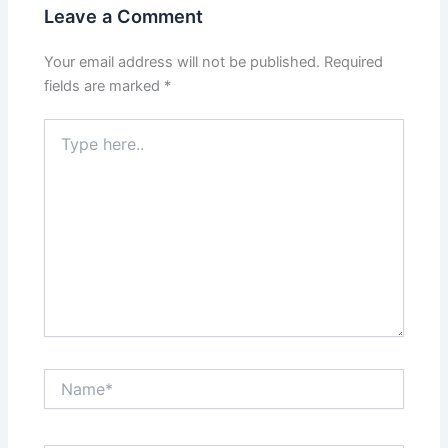
Leave a Comment
Your email address will not be published.
Required
fields are marked
*
Type
here..
Name*