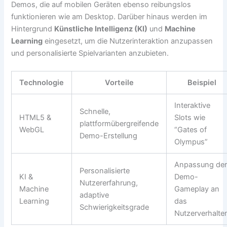
Demos, die auf mobilen Geräten ebenso reibungslos
funktionieren wie am Desktop. Darüber hinaus werden im
Hintergrund
Künstliche Intelligenz (KI)
und
Machine
Learning
eingesetzt, um die Nutzerinteraktion anzupassen
und personalisierte Spielvarianten anzubieten.
Technologie
Vorteile
Beispiel
Interaktive
Schnelle,
HTML5 &
Slots wie
plattformübergreifende
WebGL
“Gates of
Demo-Erstellung
Olympus”
Anpassung de
Personalisierte
KI &
Demo-
Nutzererfahrung,
Machine
Gameplay an
adaptive
Learning
das
Schwierigkeitsgrade
Nutzerverhalte