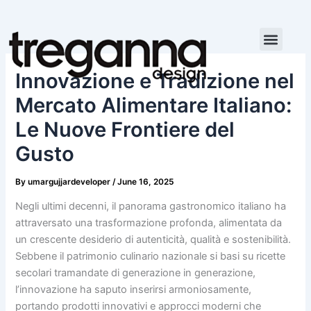
Skip
to
content
Innovazione e Tradizione nel
Mercato Alimentare Italiano:
Le Nuove Frontiere del
Gusto
By
umargujjardeveloper
/
June 16, 2025
Negli ultimi decenni, il panorama gastronomico italiano ha
attraversato una trasformazione profonda, alimentata da
un crescente desiderio di autenticità, qualità e sostenibilità.
Sebbene il patrimonio culinario nazionale si basi su ricette
secolari tramandate di generazione in generazione,
l’innovazione ha saputo inserirsi armoniosamente,
portando prodotti innovativi e approcci moderni che