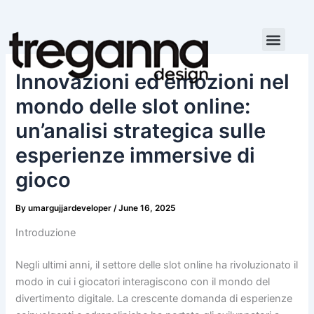
Skip
to
content
Innovazioni ed emozioni nel
mondo delle slot online:
un’analisi strategica sulle
esperienze immersive di
gioco
By
umargujjardeveloper
/
June 16, 2025
Introduzione
Negli ultimi anni, il settore delle slot online ha rivoluzionato il
modo in cui i giocatori interagiscono con il mondo del
divertimento digitale. La crescente domanda di esperienze