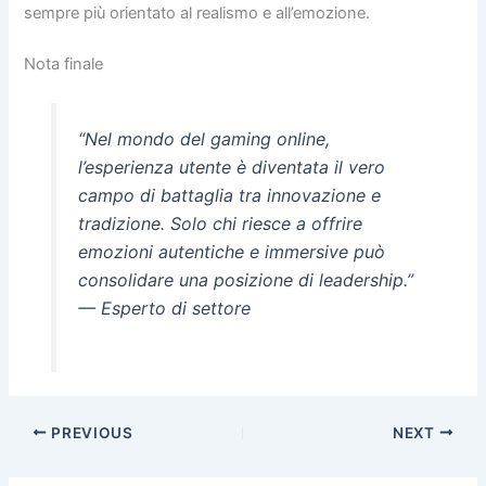
sempre più orientato al realismo e all’emozione.
Nota finale
“Nel mondo del gaming online,
l’esperienza utente è diventata il vero
campo di battaglia tra innovazione e
tradizione. Solo chi riesce a offrire
emozioni autentiche e immersive può
consolidare una posizione di leadership.”
—
Esperto di settore
PREVIOUS
NEXT