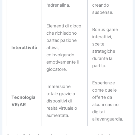
l’adrenalina.
creando
suspense.
Elementi di gioco
Bonus game
che richiedono
interattivi,
partecipazione
scelte
Interattività
attiva,
strategiche
coinvolgendo
durante la
emotivamente il
partita.
giocatore.
Esperienze
Immersione
come quelle
totale grazie a
Tecnologia
offerte da
dispositivi di
VR/AR
alcuni casinò
realtà virtuale o
digitali
aumentata.
all’avanguardia.