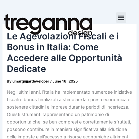
Skip
to
content
Le Agevolazioni Fiscali e i
Bonus in Italia: Come
Accedere alle Opportunità
Dedicate
By
umargujjardeveloper
/
June 16, 2025
Negli ultimi anni, l’Italia ha implementato numerose iniziative
fiscali e bonus finalizzati a stimolare la ripresa economica e
sostenere cittadini e imprese durante periodi di incertezza.
Questi strumenti rappresentano un patrimonio di
opportunità che, se ben compresi e correttamente sfruttati,
possono contribuire in maniera significativa alla riduzione
delle imposte e all’accesso a risorse economiche altrimenti