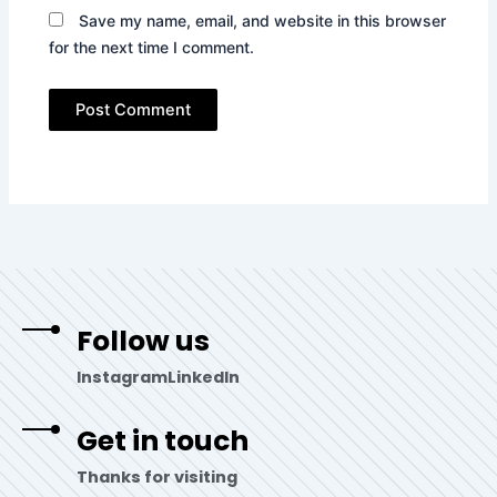
Save my name, email, and website in this browser
for the next time I comment.
Follow us
Instagram
LinkedIn
Get in touch
Thanks for visiting