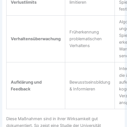
Verlustlimits
limitieren
Spi
fes
Algo
ung
Früherkennung
Spi
Verhaltensüberwachung
problematischen
erk
Verhaltens
War
sen
Inte
die 
Aufklärung und
Bewusstseinsbildung
auf
Feedback
& Informieren
kogn
Ver
ans
Diese Maßnahmen sind in ihrer Wirksamkeit gut
dokumentiert. So zeigt eine Studie der Universität