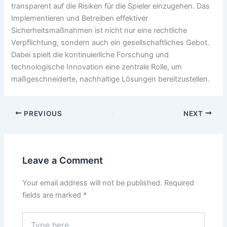
transparent auf die Risiken für die Spieler einzugehen. Das
Implementieren und Betreiben effektiver
Sicherheitsmaßnahmen ist nicht nur eine rechtliche
Verpflichtung, sondern auch ein gesellschaftliches Gebot.
Dabei spielt die kontinuierliche Forschung und
technologische Innovation eine zentrale Rolle, um
maßgeschneiderte, nachhaltige Lösungen bereitzustellen.
PREVIOUS
NEXT
Leave a Comment
Your email address will not be published.
Required
fields are marked
*
Type
here..