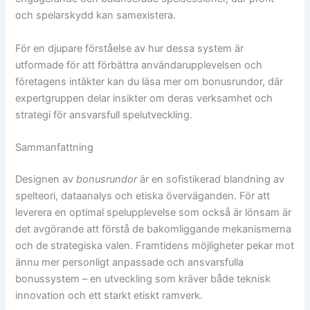
och spelarskydd kan samexistera.
För en djupare förståelse av hur dessa system är
utformade för att förbättra användarupplevelsen och
företagens intäkter kan du läsa mer om bonusrundor, där
expertgruppen delar insikter om deras verksamhet och
strategi för ansvarsfull spelutveckling.
Sammanfattning
Designen av
bonusrundor
är en sofistikerad blandning av
spelteori, dataanalys och etiska överväganden. För att
leverera en optimal spelupplevelse som också är lönsam är
det avgörande att förstå de bakomliggande mekanismerna
och de strategiska valen. Framtidens möjligheter pekar mot
ännu mer personligt anpassade och ansvarsfulla
bonussystem – en utveckling som kräver både teknisk
innovation och ett starkt etiskt ramverk.