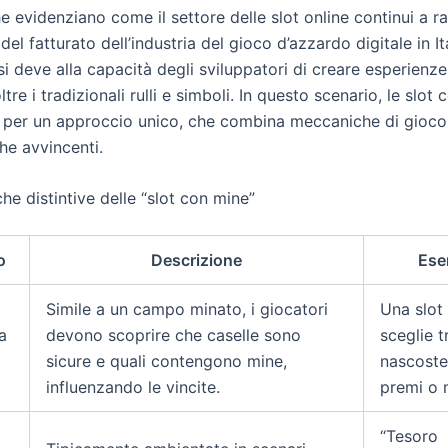
he evidenziano come il settore delle slot online continui a 
 del fatturato dell’industria del gioco d’azzardo digitale in It
i deve alla capacità degli sviluppatori di creare esperienz
tre i tradizionali rulli e simboli. In questo scenario, le slot 
 per un approccio unico, che combina meccaniche di gioco
he avvincenti.
che distintive delle “slot con mine”
o
Descrizione
Ese
Simile a un campo minato, i giocatori
Una slot
a
devono scoprire che caselle sono
sceglie t
sicure e quali contengono mine,
nascoste
influenzando le vincite.
premi o 
“Tesoro