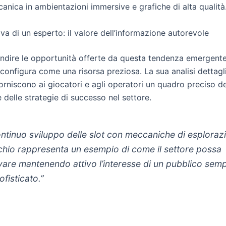
anica in ambientazioni immersive e grafiche di alta qualità
va di un esperto: il valore dell’informazione autorevole
ndire le opportunità offerte da questa tendenza emergente, 
configura come una risorsa preziosa. La sua analisi dettagli
orniscono ai giocatori e agli operatori un quadro preciso de
e delle strategie di successo nel settore.
continuo sviluppo delle slot con meccaniche di esploraz
schio rappresenta un esempio di come il settore possa
vare mantenendo attivo l’interesse di un pubblico sem
ofisticato.”