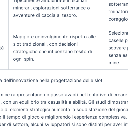
Tipicamente ambientate in scenari
sotterra
minerari, esplorazioni sotterranee o
“minatori
avventure di caccia al tesoro.
coraggios
Selezion
Maggiore coinvolgimento rispetto alle
caselle p
slot tradizionali, con decisioni
tà
scovare 
strategiche che influenzano l’esito di
senza es
ogni spin.
mine.
 dell’innovazione nella progettazione delle slot
 mine rappresentano un passo avanti nel tentativo di creare
, con un equilibrio tra casualità e abilità. Gli studi dimostr
ne di elementi strategici aumenta la soddisfazione del gioca
 il tempo di gioco e migliorando l’esperienza complessiva. 
er di settore, alcuni sviluppatori si sono distinti per aver i