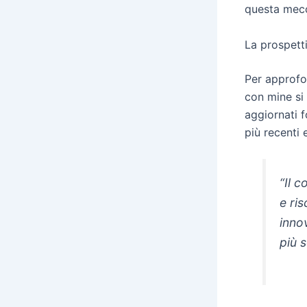
questa mecc
La prospetti
Per approfo
con mine si 
aggiornati f
più recenti 
“Il 
e ri
inno
più s