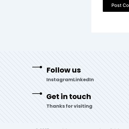
Follow us
Instagram
LinkedIn
Get in touch
Thanks for visiting