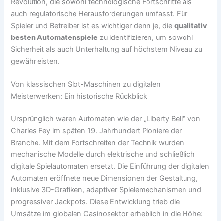
Revolution, die sowohl technologische Fortschritte als
auch regulatorische Herausforderungen umfasst. Für
Spieler und Betreiber ist es wichtiger denn je, die
qualitativ
besten Automatenspiele
zu identifizieren, um sowohl
Sicherheit als auch Unterhaltung auf höchstem Niveau zu
gewährleisten.
Von klassischen Slot-Maschinen zu digitalen
Meisterwerken: Ein historische Rückblick
Ursprünglich waren Automaten wie der „Liberty Bell“ von
Charles Fey im späten 19. Jahrhundert Pioniere der
Branche. Mit dem Fortschreiten der Technik wurden
mechanische Modelle durch elektrische und schließlich
digitale Spielautomaten ersetzt. Die Einführung der digitalen
Automaten eröffnete neue Dimensionen der Gestaltung,
inklusive 3D-Grafiken, adaptiver Spielemechanismen und
progressiver Jackpots. Diese Entwicklung trieb die
Umsätze im globalen Casinosektor erheblich in die Höhe: