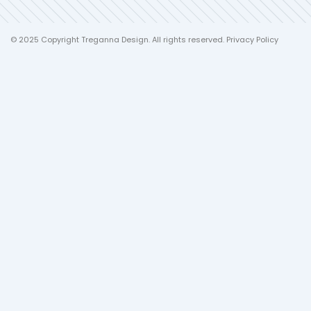
© 2025 Copyright Treganna Design. All rights reserved. Privacy Policy