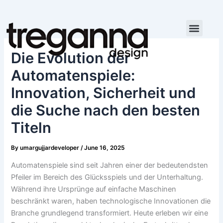
Skip
to
content
Die Evolution der
Automatenspiele:
Innovation, Sicherheit und
die Suche nach den besten
Titeln
By
umargujjardeveloper
/
June 16, 2025
Automatenspiele sind seit Jahren einer der bedeutendsten
Pfeiler im Bereich des Glücksspiels und der Unterhaltung.
Während ihre Ursprünge auf einfache Maschinen
beschränkt waren, haben technologische Innovationen die
Branche grundlegend transformiert. Heute erleben wir eine