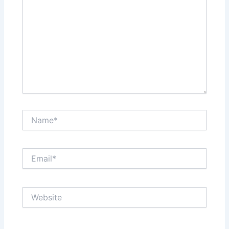
Name*
Email*
Website