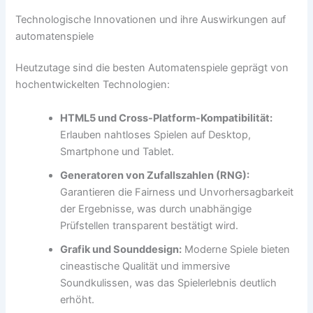
Technologische Innovationen und ihre Auswirkungen auf
automatenspiele
Heutzutage sind die besten Automatenspiele geprägt von
hochentwickelten Technologien:
HTML5 und Cross-Platform-Kompatibilität:
Erlauben nahtloses Spielen auf Desktop,
Smartphone und Tablet.
Generatoren von Zufallszahlen (RNG):
Garantieren die Fairness und Unvorhersagbarkeit
der Ergebnisse, was durch unabhängige
Prüfstellen transparent bestätigt wird.
Grafik und Sounddesign:
Moderne Spiele bieten
cineastische Qualität und immersive
Soundkulissen, was das Spielerlebnis deutlich
erhöht.