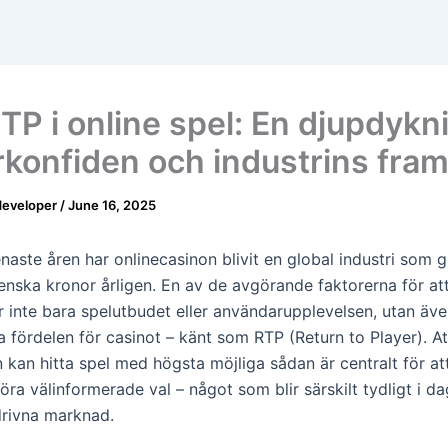
TP i online spel: En djupdykni
rkonfiden och industrins fram
developer
/
June 16, 2025
naste åren har onlinecasinon blivit en global industri som 
venska kronor årligen. En av de avgörande faktorerna för at
är inte bara spelutbudet eller användarupplevelsen, utan äv
 fördelen för casinot – känt som RTP (Return to Player). At
 kan hitta spel med högsta möjliga sådan är centralt för at
ra välinformerade val – något som blir särskilt tydligt i d
rivna marknad.