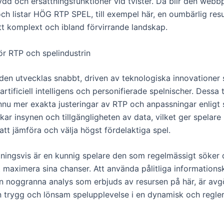
kydd och ersättningsfunktioner vid tvister. Då blir den web
ch listar HÖG RTP SPEL, till exempel här, en oumbärlig resu
ett komplext och ibland förvirrande landskap.
ör RTP och spelindustrin
en utvecklas snabbt, driven av teknologiska innovationer
artificiell intelligens och personifierade spelnischer. Dessa 
nnu mer exakta justeringar av RTP och anpassningar enligt s
ar insynen och tillgängligheten av data, vilket ger spelare 
att jämföra och välja högst fördelaktiga spel.
ingsvis är en kunnig spelare den som regelmässigt söke
 maximera sina chanser. Att använda pålitliga informationsk
en noggranna analys som erbjuds av resursen på här, är avg
n trygg och lönsam spelupplevelse i en dynamisk och regle