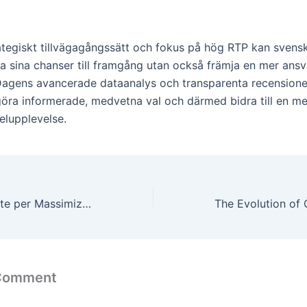
ategiskt tillvägagångssätt och fokus på hög RTP kan svens
ka sina chanser till framgång utan också främja en mer ansva
 Dagens avancerade dataanalys och transparenta recensione
 göra informerade, medvetna val och därmed bidra till en me
elupplevelse.
Strategie Avanzate per Massimizzare il Gioco di Crazy Time
 Comment