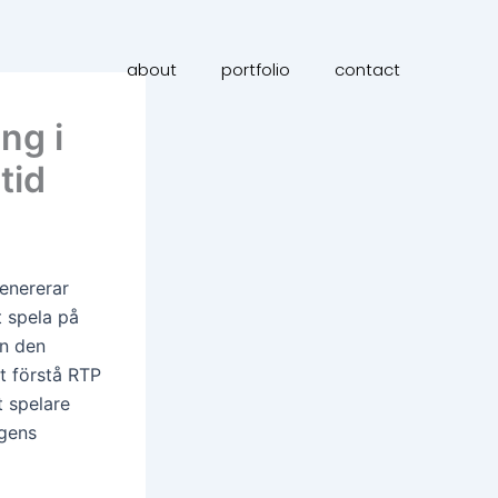
about
portfolio
contact
ng i
tid
genererar
t spela på
en den
t förstå RTP
t spelare
agens