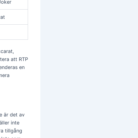
Joker
rat
o
carat,
tera att RTP
menderas en
mera
e är det av
ller inte
a tillgång