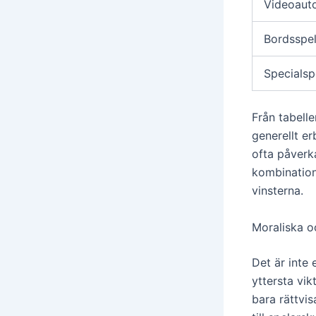
Videoaut
Bordsspe
Specialsp
Från tabell
generellt e
ofta påverk
kombination
vinsterna.
Moraliska o
Det är inte 
yttersta vik
bara rättvi