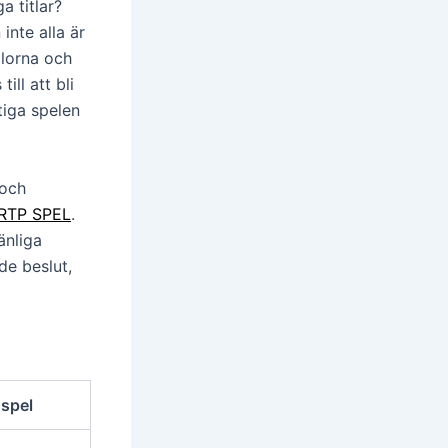
a titlar?
inte alla är
llorna och
ill att bli
tiga spelen
 och
RTP SPEL
.
änliga
de beslut,
spel