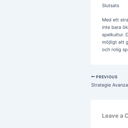
Slutsats
Med ett str
inte bara ö
spelkultur.
möjligt att
och rolig sp
PREVIOUS
Leave a