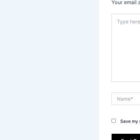
Your email 
Type
here..
Name*
Save my n