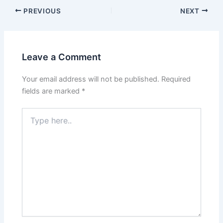
PREVIOUS
NEXT
Leave a Comment
Your email address will not be published.
Required
fields are marked
*
Type
here..