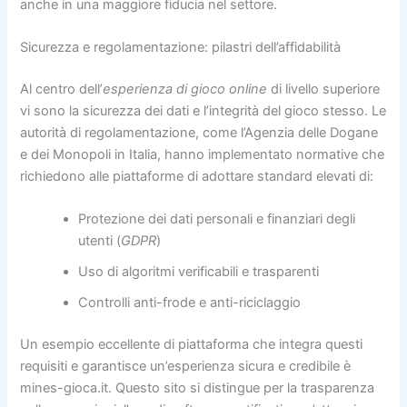
anche in una maggiore fiducia nel settore.
Sicurezza e regolamentazione: pilastri dell’affidabilità
Al centro dell’
esperienza di gioco online
di livello superiore
vi sono la sicurezza dei dati e l’integrità del gioco stesso. Le
autorità di regolamentazione, come l’Agenzia delle Dogane
e dei Monopoli in Italia, hanno implementato normative che
richiedono alle piattaforme di adottare standard elevati di:
Protezione dei dati personali e finanziari degli
utenti (
GDPR
)
Uso di algoritmi verificabili e trasparenti
Controlli anti-frode e anti-riciclaggio
Un esempio eccellente di piattaforma che integra questi
requisiti e garantisce un’esperienza sicura e credibile è
mines-gioca.it. Questo sito si distingue per la trasparenza