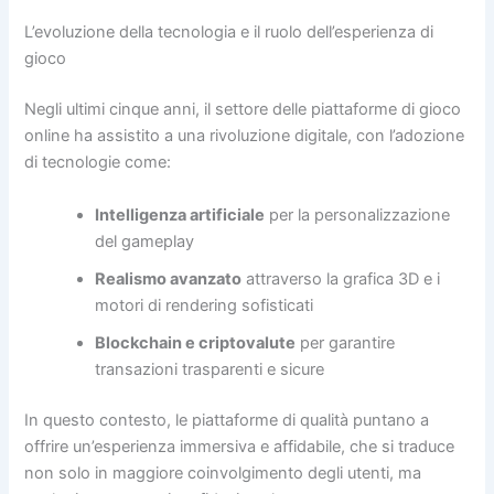
L’evoluzione della tecnologia e il ruolo dell’esperienza di
gioco
Negli ultimi cinque anni, il settore delle piattaforme di gioco
online ha assistito a una rivoluzione digitale, con l’adozione
di tecnologie come:
Intelligenza artificiale
per la personalizzazione
del gameplay
Realismo avanzato
attraverso la grafica 3D e i
motori di rendering sofisticati
Blockchain e criptovalute
per garantire
transazioni trasparenti e sicure
In questo contesto, le piattaforme di qualità puntano a
offrire un’esperienza immersiva e affidabile, che si traduce
non solo in maggiore coinvolgimento degli utenti, ma