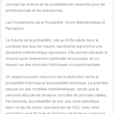
concept de chance et de probabilité est essentiel pour les
professionnels et les passionnés.
Les Fondements de la Probabilité : Entre Mathématique et
Perception
La théorie de la probabilité, née au XVIIe siècle dans le
contexte des jeux de hasard, représente aujourd’hui une
discipline mathématique rigoureuse. Elle permet d’évaluer la
chance qu’un événement particulier se produise, en se
basant sur des données historiques ou expérimentales.
Un aspect souvent méconnu est la distinction entre la
probabilité théorique et la probabilité empirique. La première
repose sur des modèles mathématiques, tandis que la
seconde découle de l’analyse concrète de données réelles.
Par exemple, la probabilité de tirer une carte spécifique
dans un jeu de cartes standard est de 1/52, mais cette
estimation peut fluctuer en fonction de facteurs comme la