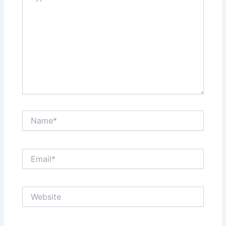
Name*
Email*
Website