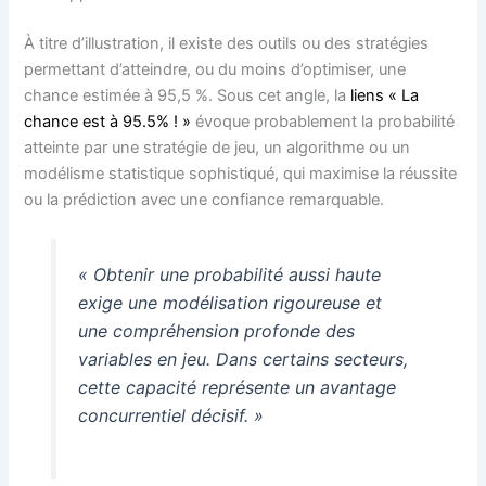
À titre d’illustration, il existe des outils ou des stratégies
permettant d’atteindre, ou du moins d’optimiser, une
chance estimée à 95,5 %. Sous cet angle, la
liens « La
chance est à 95.5% ! »
évoque probablement la probabilité
atteinte par une stratégie de jeu, un algorithme ou un
modélisme statistique sophistiqué, qui maximise la réussite
ou la prédiction avec une confiance remarquable.
« Obtenir une probabilité aussi haute
exige une modélisation rigoureuse et
une compréhension profonde des
variables en jeu. Dans certains secteurs,
cette capacité représente un avantage
concurrentiel décisif. »