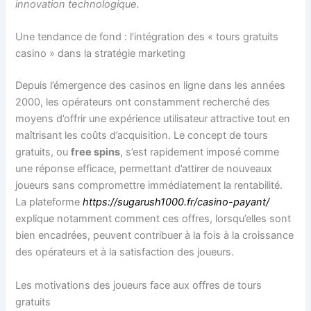
innovation technologique.
Une tendance de fond : l’intégration des « tours gratuits
casino » dans la stratégie marketing
Depuis l’émergence des casinos en ligne dans les années
2000, les opérateurs ont constamment recherché des
moyens d’offrir une expérience utilisateur attractive tout en
maîtrisant les coûts d’acquisition. Le concept de tours
gratuits, ou
free spins
, s’est rapidement imposé comme
une réponse efficace, permettant d’attirer de nouveaux
joueurs sans compromettre immédiatement la rentabilité.
La plateforme
https://sugarush1000.fr/casino-payant/
explique notamment comment ces offres, lorsqu’elles sont
bien encadrées, peuvent contribuer à la fois à la croissance
des opérateurs et à la satisfaction des joueurs.
Les motivations des joueurs face aux offres de tours
gratuits