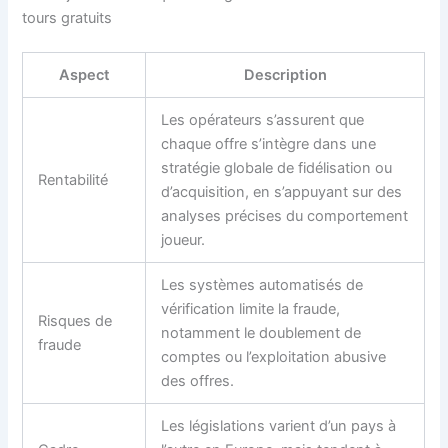
tours gratuits
Aspect
Description
Les opérateurs s’assurent que
chaque offre s’intègre dans une
stratégie globale de fidélisation ou
Rentabilité
d’acquisition, en s’appuyant sur des
analyses précises du comportement
joueur.
Les systèmes automatisés de
vérification limite la fraude,
Risques de
notamment le doublement de
fraude
comptes ou l’exploitation abusive
des offres.
Les législations varient d’un pays à