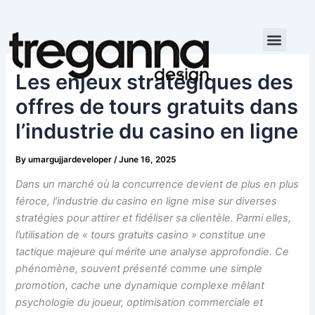
Skip
to
content
Les enjeux stratégiques des
offres de tours gratuits dans
l’industrie du casino en ligne
By
umargujjardeveloper
/
June 16, 2025
Dans un marché où la concurrence devient de plus en plus
féroce, l’industrie du casino en ligne mise sur diverses
stratégies pour attirer et fidéliser sa clientèle. Parmi elles,
l’utilisation de « tours gratuits casino » constitue une
tactique majeure qui mérite une analyse approfondie. Ce
phénomène, souvent présenté comme une simple
promotion, cache une dynamique complexe mêlant
psychologie du joueur, optimisation commerciale et