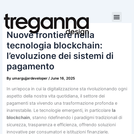
Skip
to
content
Nuove frontiere nella
tecnologia blockchain:
l’evoluzione dei sistemi di
pagamento
By
umargujjardeveloper
/
June 16, 2025
In un’epoca in cui la digitalizzazione sta rivoluzionando ogni
aspetto della nostra vita quotidiana, il settore dei
pagamenti sta vivendo una trasformazione profonda e
inarrestabile. Le tecnologie emergenti, in particolare
la
blockchain
, stanno ridefinendo i paradigmi tradizionali di
sicurezza, trasparenza e efficienza, offrendo soluzioni
innovative per consumatori e istituzioni finanziarie.