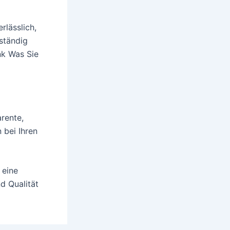
rlässlich,
 ständig
nk Was Sie
arente,
 bei Ihren
 eine
d Qualität