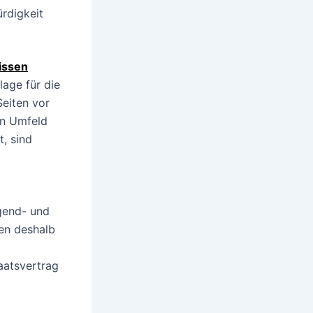
rdigkeit
issen
lage für die
eiten vor
en Umfeld
, sind
gend- und
en deshalb
aatsvertrag