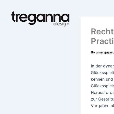
Skip
to
content
Recht
Pract
By
umargujjar
In der dyna
Glücksspiel
kennen und 
Glücksspiel
Herausforde
zur Gestalt
Vorgaben al