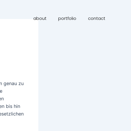
about
portfolio
contact
en genau zu
ie
en
n bis hin
esetzlichen