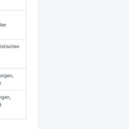
ler
istischen
rungen,
n
ngen,
d