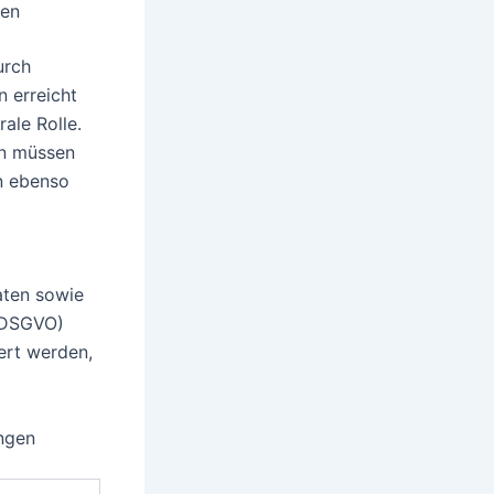
sen
urch
 erreicht
ale Rolle.
en müssen
en ebenso
aten sowie
(DSGVO)
ert werden,
ungen