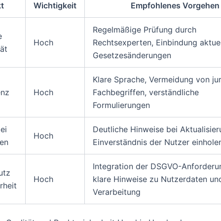
t
Wichtigkeit
Empfohlenes Vorgehen
Regelmäßige Prüfung durch
e
Hoch
Rechtsexperten, Einbindung aktuel
ät
Gesetzesänderungen
Klare Sprache, Vermeidung von jur
enz
Hoch
Fachbegriffen, verständliche
Formulierungen
ei
Deutliche Hinweise bei Aktualisie
Hoch
en
Einverständnis der Nutzer einhole
Integration der DSGVO-Anforderu
utz
Hoch
klare Hinweise zu Nutzerdaten un
rheit
Verarbeitung