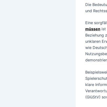
Die Bedeutu
und Rechtss
Eine sorgfäl
müssen
ist
Beziehung z
unklaren Er
wie Deutsch
Nutzungsbed
demonstrier
Beispielswe
Spielerschu
klare Infor
Verantwortu
(GlüStV) so