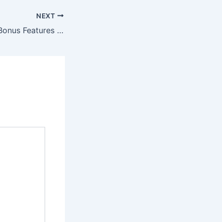
NEXT
The Evolution of Bonus Features in Online Slots: Spotlight on Bonus Buy Slots